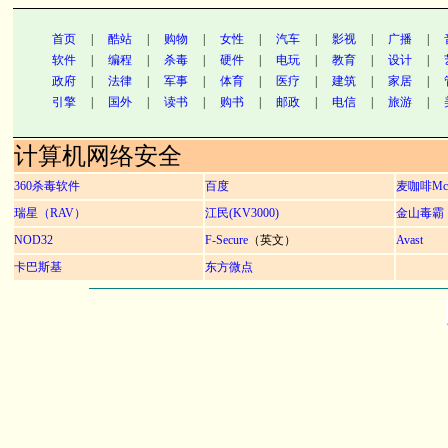
首页
|
酷站
|
购物
|
女性
|
汽车
|
影视
|
广播
|
软件
|
编程
|
杀毒
|
硬件
|
电玩
|
教育
|
设计
|
政府
|
法律
|
军事
|
体育
|
医疗
|
建筑
|
家居
|
引擎
|
国外
|
读书
|
购书
|
邮政
|
电信
|
旅游
|
计算机网络安全
360杀毒软件
百度
麦咖啡Mca
瑞星（RAV）
江民(KV3000)
金山毒霸
NOD32
F-Secure
（英文）
Avast
卡巴斯基
东方微点